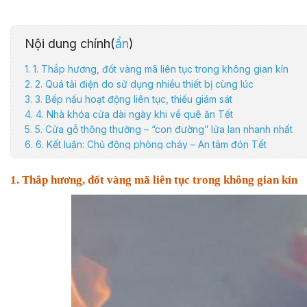
Nội dung chính(
ẩn
)
1. 1. Thắp hương, đốt vàng mã liên tục trong không gian kín
2. 2. Quá tải điện do sử dụng nhiều thiết bị cùng lúc
3. 3. Bếp nấu hoạt động liên tục, thiếu giám sát
4. 4. Nhà khóa cửa dài ngày khi về quê ăn Tết
5. 5. Cửa gỗ thông thường – “con đường” lửa lan nhanh nhất
6. 6. Kết luận: Chủ động phòng cháy – An tâm đón Tết
1. Thắp hương, đốt vàng mã liên tục trong không gian kín