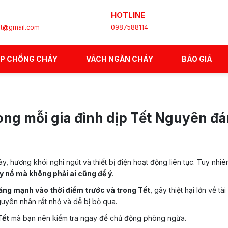
HOTLINE
et@gmail.com
0987588114
ÉP CHỐNG CHÁY
VÁCH NGĂN CHÁY
BÁO GIÁ
rong mỗi gia đình dịp Tết Nguyên đ
y, hương khói nghi ngút và thiết bị điện hoạt động liên tục. Tuy nhiê
y nổ mà không phải ai cũng để ý
.
ăng mạnh vào thời điểm trước và trong Tết
, gây thiệt hại lớn về t
guyên nhân rất nhỏ và dễ bị bỏ qua.
Tết
mà bạn nên kiểm tra ngay để chủ động phòng ngừa.