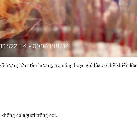
số lượng lớn. Tàn hương, tro nóng hoặc gió lùa có thể khiến lửa
 không có người trông coi.