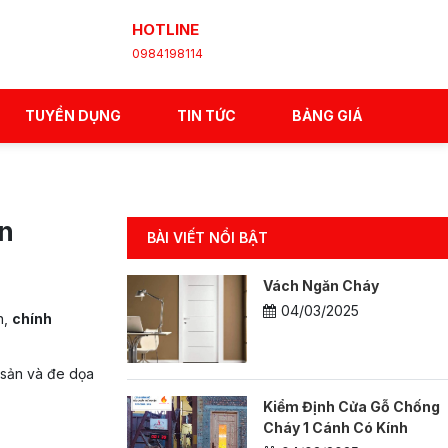
HOTLINE
0984198114
TUYỂN DỤNG
TIN TỨC
BẢNG GIÁ
án
BÀI VIẾT NỔI BẬT
Vách Ngăn Cháy
04/03/2025
n,
chính
ài sản và đe dọa
Kiểm Định Cửa Gỗ Chống
Cháy 1 Cánh Có Kính