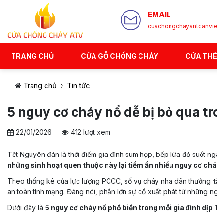
EMAIL
cuachongchayantoanvi
TRANG CHỦ
CỬA GỖ CHỐNG CHÁY
CỬA TH
Trang chủ
Tin tức
5 nguy cơ cháy nổ dễ bị bỏ qua t
22/01/2026
412 lượt xem
Tết Nguyên đán là thời điểm gia đình sum họp, bếp lửa đỏ suốt ngà
những sinh hoạt quen thuộc này lại tiềm ẩn nhiều nguy cơ chá
Theo thống kê của lực lượng PCCC, số vụ cháy nhà dân thường
t
an toàn tính mạng. Đáng nói, phần lớn sự cố xuất phát từ những n
Dưới đây là
5 nguy cơ cháy nổ phổ biến trong mỗi gia đình dịp 