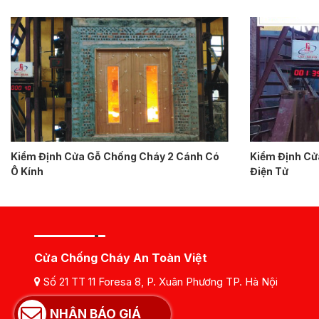
Kiểm Định Cửa Gỗ Chống Cháy 2 Cánh Có
Kiểm Định Cử
Ô Kính
Điện Tử
Cửa Chống Cháy An Toàn Việt
Số 21 TT 11 Foresa 8, P. Xuân Phương TP. Hà Nội
Hotline :
0984198114
NHẬN BÁO GIÁ