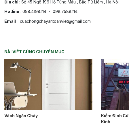
Địa chỉ
: Số 45 Ngõ 196 Hồ Tùng Mậu , Bắc Từ Liêm , Hà Nội
Hotline
: 098.4198.114 - 098.7588.114
Email
: cuachongchayantoanviet@gmail.com
BÀI VIẾT CÙNG CHUYÊN MỤC
Vách Ngăn Cháy
Kiểm Định Cử
Kính