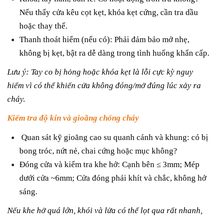
Nếu thấy cửa kêu cọt kẹt, khóa kẹt cứng, cần tra dầu
hoặc thay thế.
Thanh thoát hiểm (nếu có): Phải đảm bảo mở nhẹ,
không bị kẹt, bật ra dễ dàng trong tình huống khẩn cấp.
Lưu ý: Tay co bị hỏng hoặc khóa kẹt là lỗi cực kỳ nguy
hiểm vì có thể khiến cửa không đóng/mở đúng lúc xảy ra
cháy.
Kiểm tra độ kín và gioăng chống cháy
Quan sát kỹ gioăng cao su quanh cánh và khung: có bị
bong tróc, nứt nẻ, chai cứng hoặc mục không?
Đóng cửa và kiểm tra khe hở: Cạnh bên ≤ 3mm; Mép
dưới cửa ~6mm; Cửa đóng phải khít và chắc, không hở
sáng.
Nếu khe hở quá lớn, khói và lửa có thể lọt qua rất nhanh,