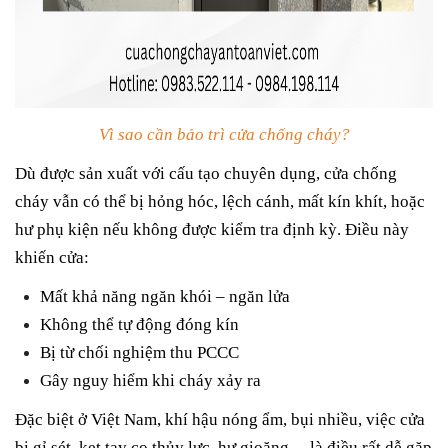
Vì sao cần bảo trì cửa chống cháy?
Dù được sản xuất với cấu tạo chuyên dụng, cửa chống
cháy vẫn có thể bị hỏng hóc, lệch cánh, mất kín khít
, hoặc
hư phụ kiện nếu không được kiểm tra định kỳ. Điều này
khiến cửa:
Mất khả năng ngăn khói – ngăn lửa
Không thể tự động đóng kín
Bị từ chối nghiệm thu PCCC
Gây nguy hiểm khi cháy xảy ra
Đặc biệt ở Việt Nam, khí hậu nóng ẩm, bụi nhiều, việc cửa
bị
gỉ sét, kẹt tay co thủy lực, hư gioăng…
là điều rất dễ gặp