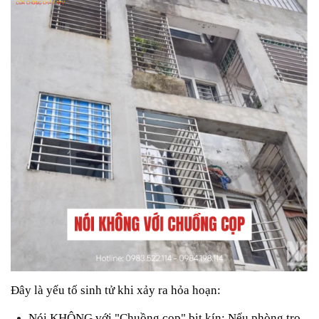
Đây là yếu tố sinh tử khi xảy ra hỏa hoạn:
Nói KHÔNG với "Chuồng cọp" bịt kín:
Nếu phòng trọ