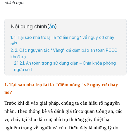
chính bạn.
Nội dung chính(
ẩn
)
1. 1. Tại sao nhà trọ lại là "điểm nóng" về nguy cơ cháy
nổ?
2. 2. Các nguyên tắc "Vàng" để đảm bảo an toàn PCCC
khi ở trọ
2.1 2.1. An toàn trong sử dụng điện – Chìa khóa phòng
ngừa số 1
2.2 2.2. Kiểm soát nguồn lửa, nguồn nhiệt
2.3 2.3. Lối thoát nạn – Đường sống của bạn
1. Tại sao nhà trọ lại là "điểm nóng" về nguy cơ cháy
2.4 2.4. Trang bị kỹ năng và thiết bị PCCC tại chỗ
nổ?
3. 3. Quy trình xử lý nhanh khi phát hiện cháy
4. Kết luận
Trước khi đi vào giải pháp, chúng ta cần hiểu rõ nguyên
nhân. Theo thống kê và đánh giá từ cơ quan Công an, các
vụ cháy tại khu dân cư, nhà trọ thường gây thiệt hại
nghiêm trọng về người và của. Dưới đây là những lý do