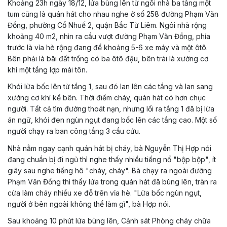
Khoảng 23h ngày 18/12, lửa bùng lên từ ngôi nhà ba tầng một
tum cũng là quán hát cho nhau nghe ở số 258 đường Phạm Văn
Đồng, phường Cổ Nhuế 2, quận Bắc Từ Liêm. Ngôi nhà rộng
khoảng 40 m2, nhìn ra cầu vượt đường Phạm Văn Đồng, phía
trước là vỉa hè rộng đang để khoảng 5-6 xe máy và một ôtô.
Bên phải là bãi đất trống có ba ôtô đậu, bên trái là xưởng cơ
khí một tầng lợp mái tôn.
Khói lửa bốc lên từ tầng 1, sau đó lan lên các tầng và lan sang
xưởng cơ khí kế bên. Thời điểm cháy, quán hát có hơn chục
người. Tất cả tìm đường thoát nạn, nhưng lối ra tầng 1 đã bị lửa
án ngữ, khói đen ngùn ngụt đang bốc lên các tầng cao. Một số
người chạy ra ban công tầng 3 cầu cứu.
Nhà nằm ngay cạnh quán hát bị cháy, bà Nguyễn Thị Hợp nói
đang chuẩn bị đi ngủ thì nghe thấy nhiều tiếng nổ "bộp bộp", ít
giây sau nghe tiếng hô "cháy, cháy". Bà chạy ra ngoài đường
Phạm Văn Đồng thì thấy lửa trong quán hát đã bùng lên, tràn ra
cửa làm cháy nhiều xe đỗ trên vỉa hè. "Lửa bốc ngùn ngụt,
người ở bên ngoài không thể làm gì", bà Hợp nói.
Sau khoảng 10 phút lửa bùng lên, Cảnh sát Phòng cháy chữa