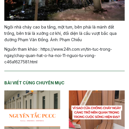
Ngôi nhà cháy cao ba tầng, một tum, bên phải là mảnh đất
trống, bên trái là xưởng cơ khí, đối diện là cầu vượt bắc qua
đường Phạm Văn Đồng. Ảnh: Phạm Chiểu
Nguồn tham khảo : https://www.24h.com.vn/tin-tuc-trong-
ngay/chay-quan-hat-o-ha-noi-11-nguoi-tu-vong-
c46a1627581.html
BÀI VIẾT CÙNG CHUYÊN MỤC