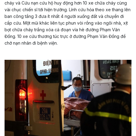
cháy và Cứu nạn cứu hộ huy động hơn 10 xe chữa cháy cùng
vài chục chiến sĩ tới hiện trường. Lính cứu hỏa theo xe thang lên
ban công tầng 3 đưa ít nhất 4 người xuống đất và chuyển đi
cấp cứu. Một mũi khác liên tục phun vòi rồng vào ngôi nhà, xịt
bọt chữa cháy trắng xóa cả đoạn vỉa hè đường Phạm Văn
Đồng. 10 xe cứu thương túc trực ở đường Phạm Văn Đồng để
chở nạn nhân đi bệnh viện.