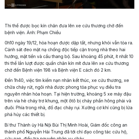
Thi thể được bọc kín chăn đưa lên xe cứu thương chở đến
bệnh viện. Ảnh: Phạm Chiểu
0h10 ngày 19/12, hỏa hoạn được dập tắt, nhưng khói vẫn tỏa ra.
Cảnh sát đeo mặt nạ chống độc tiếp cận trong nhà theo hai
hướng, mặt tiền và cầu thang bộ. Sau khoảng 45 phút, ít nhất 10
thi thể lần lượt được quấn chăn kín mít đưa lên xe cứu thương
chở đến Bệnh viện 198 và Bệnh viện E cách đó 2 km.
Đến 1h40, việc tìm kiếm nạn nhân kết thúc, xe cứu thương, xe
chữa cháy rút, ngôi nhà được phong tỏa phục vụ điều tra
nguyên nhân hỏa hoạn. Tại hiện trường, khoảng 5 xe máy đậu
trên vỉa hè cháy trơ khung, một ôtô bị cháy phần hông phải và
đuôi. Phía trong nhà, đồ đạc cháy rụi. Xưởng cơ khí cũng bị lửa
phá hủy các thiết bị.
Bí thư Thành ủy Hà Nội Bùi Thị Minh Hoài, Giám đốc công an
thành phố Nguyễn Hải Trung đã tới chỉ đạo công tác cứu hộ,
cứu nạn, điều tra nguyên nhân vụ cháy.