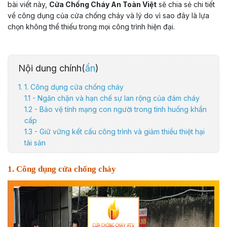
bài viết này,
Cửa Chống Cháy An Toàn Việt
sẽ chia sẻ chi tiết
về công dụng của cửa chống cháy và lý do vì sao đây là lựa
chọn không thể thiếu trong mọi công trình hiện đại.
Nội dung chính(
ẩn
)
1. 1. Công dụng cửa chống cháy
1.1 - Ngăn chặn và hạn chế sự lan rộng của đám cháy
1.2 - Bảo vệ tính mạng con người trong tình huống khẩn
cấp
1.3 - Giữ vững kết cấu công trình và giảm thiểu thiệt hại
tài sản
1.4 - Tăng cường an ninh và cách âm hiệu quả
2. 2. Tại sao nên chọn cửa chống cháy từ An Toàn Việt?
1. Công dụng cửa chống cháy
3. 3. Kết Luận