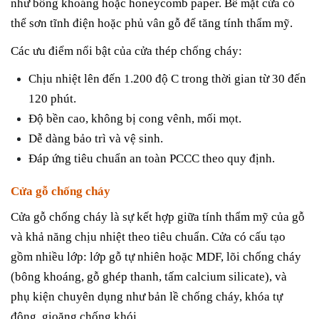
như bông khoáng hoặc honeycomb paper. Bề mặt cửa có
thể sơn tĩnh điện hoặc phủ vân gỗ để tăng tính thẩm mỹ.
Các ưu điểm nổi bật của cửa thép chống cháy:
Chịu nhiệt lên đến 1.200 độ C trong thời gian từ 30 đến
120 phút.
Độ bền cao, không bị cong vênh, mối mọt.
Dễ dàng bảo trì và vệ sinh.
Đáp ứng tiêu chuẩn an toàn PCCC theo quy định.
Cửa gỗ chống cháy
Cửa gỗ chống cháy là sự kết hợp giữa tính thẩm mỹ của gỗ
và khả năng chịu nhiệt theo tiêu chuẩn. Cửa có cấu tạo
gồm nhiều lớp: lớp gỗ tự nhiên hoặc MDF, lõi chống cháy
(bông khoáng, gỗ ghép thanh, tấm calcium silicate), và
phụ kiện chuyên dụng như bản lề chống cháy, khóa tự
động, gioăng chống khói.