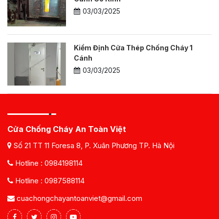
03/03/2025
Kiểm Định Cửa Thép Chống Cháy 1
Cánh
03/03/2025
Cửa Chống Cháy An Toàn Việt
Số 21 TT 11 Foresa 8, P. Xuân Phương TP. Hà Nội
Hotline :
0984198114
Hotline :
0987588114
cuachongchayantoanviet@gmail.com