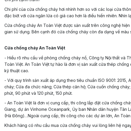
Chi phí của cửa chống cháy hơi nhỉnh hơn so với các loại cửa thông
đặc biệt với cửa ngăn lửa có giá cao hơn là điều hiển nhiên. Nhìn 
Cửa chống cháy An Toàn Việt được sản xuất trên công nghệ hiện 
gian sử dụng. Bên cạnh đó cửa chống cháy còn đa dạng về màu 
Cửa chống cháy An Toàn Việt
- Hiểu rõ nhu cầu về phòng chống cháy nổ, Công ty Nội thất và Th
Toàn Việt. An Toàn Việt tự hào là đơn vị sản xuất cửa thép chống
kỹ thuật cao.
- Với quy trình sản xuất áp dụng theo tiêu chuẩn ISO 9001: 2015, A
cháy; Cửa đa chức năng; Cửa thép căn hộ; Cửa cuốn chống cháy; Cử
phút, 90 phút và 120 phút, 150 phút.
- An Toàn Việt là đơn vị cung cấp, thi công lắp đặt cửa chống ch
Giang, dự án Vinhome Oceanpark, Ủy ban Nhân dân huyện Tân L
(Hà Đông)…Ngoài cung cấp, thi công cho các dự án lớn, An Toàn V
Khách hàng có nhu cầu mua cửa chống cháy vui lòng liên hệ ngay để đ