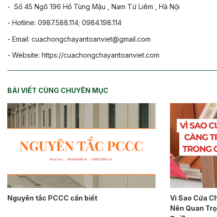
- Số 45 Ngõ 196 Hồ Tùng Mậu , Nam Từ Liêm , Hà Nội
- Hotline: 0987.588.114; 0984.198.114
- Email: cuachongchayantoanviet@gmail.com
- Website: https://cuachongchayantoanviet.com
BÀI VIẾT CÙNG CHUYÊN MỤC
Nguyên tắc PCCC cần biết
Vì Sao Cửa C
Nên Quan Trọ