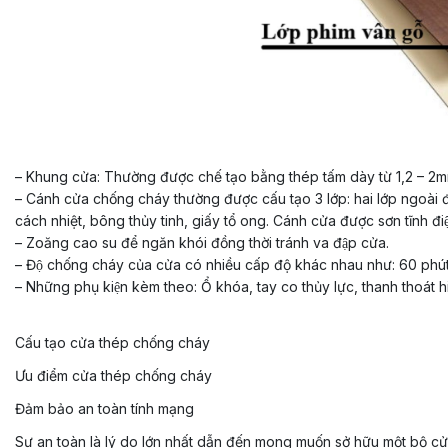
– Khung cửa: Thường được chế tạo bằng thép tấm dày từ 1,2 – 2mm
– Cánh cửa chống cháy thường được cấu tạo 3 lớp: hai lớp ngoài 
cách nhiệt, bông thủy tinh, giấy tổ ong. Cánh cửa được sơn tĩnh đi
– Zoăng cao su để ngăn khói đồng thời tránh va đập cửa.
– Độ chống cháy của cửa có nhiều cấp độ khác nhau như: 60 phút,
– Những phụ kiện kèm theo: Ổ khóa, tay co thủy lực, thanh thoát h
Cấu tạo cửa thép chống cháy
Ưu điểm cửa thép chống cháy
Đảm bảo an toàn tính mạng
Sự an toàn là lý do lớn nhất dẫn đến mong muốn sở hữu một bộ cửa