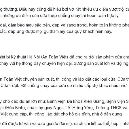
 thường. Điều nay cũng dễ hiểu bởi với rất nhiều ưu điểm vượt trội 
lại những ưu điểm của cửa thép chống cháy thì hoàn toàn hợp lý.
đại, đảm bảo màu sắc bền, đẹp và sang trọng, hoàn toàn không pha
sắc, đáp ứng được mọi gu thẩm mỹ của quý khách hiện nay.
iết bị Kỹ thuật Hà Nội (An Toàn Việt) đã cho ra đời sản phẩm cửa c
 cháy với hệ thống dây chuyền hiện đại, xưởng sản xuất lớn và đội n
n Toàn Việt chuyên sản xuất, thi công và lắp đặt các loại cửa: Cửa t
a trượt. Độ chống cháy của cửa có nhiều cấp độ khác nhau như: 
áy cho các dự án lớn như: Bệnh viện Đa khoa Kiên Giang, Bệnh viện S
ạc (Hòa Bình), nhà máy giày Ngọc Tề (Hưng Yên), Trường THCS và
iệt cung cấp, thi công, lắp đặt cho hộ gia đình, nhà ở dân dụng
ược tư vấn và báo giá ưu đãi một cách chi tiết cụ thể, hợp lí nh