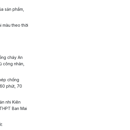
của sản phẩm,
i màu theo thời
hống cháy An
gũ công nhân,
hép chống
60 phút, 70
ản nhi Kiên
 THPT Ban Mai
ất: