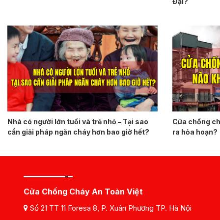
Đại?
Nhà có người lớn tuổi và trẻ nhỏ – Tại sao
Cửa chống chá
cần giải pháp ngăn cháy hơn bao giờ hết?
ra hỏa hoạn?
Cửa Chống Cháy An Toàn Việt
Số 21 TT 11 Foresa 8, P. Xuân Phương TP. Hà Nội