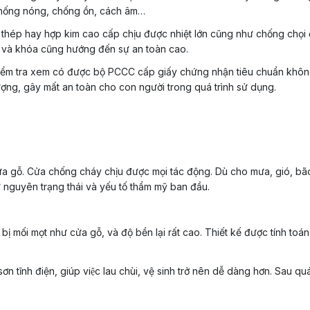
 chống nóng, chống ồn, cách âm…
u thép hay hợp kim cao cấp chịu được nhiệt lớn cũng như chống chọi
t và khóa cũng hướng đến sự an toàn cao.
 kiểm tra xem có được bộ PCCC cấp giấy chứng nhận tiêu chuẩn không
 lượng, gây mất an toàn cho con người trong quá trình sử dụng.
a gỗ. Cửa chống cháy chịu được mọi tác động. Dù cho mưa, gió, bão
 nguyên trạng thái và yếu tố thẩm mỹ ban đầu.
mối mọt như cửa gỗ, và độ bền lại rất cao. Thiết kế được tính toán 
ĩnh điện, giúp việc lau chùi, vệ sinh trở nên dễ dàng hơn. Sau quá