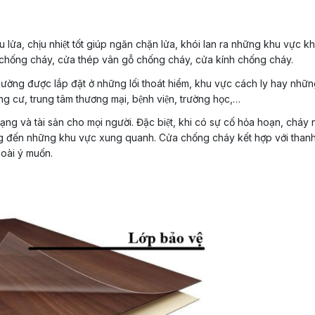
̣u lửa, chịu nhiệt tốt giúp ngăn chặn lửa, khói lan ra những khu vực kh
 chống cháy, cửa thép vân gỗ chống cháy, cửa kính chống cháy.
̀ng được lắp đặt ở những lối thoát hiểm, khu vực cách ly hay nhữ
chung cư, trung tâm thương mại, bệnh viện, trường học,…
mạng và tài sản cho mọi người. Đặc biệt, khi có sự cố hỏa hoạn, cháy nổ
̣ng đến những khu vực xung quanh. Cửa chống cháy kết hợp với thanh 
oài ý muốn.