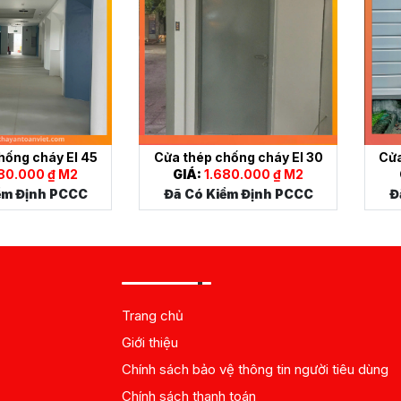
hống cháy EI 45
Cửa thép chống cháy EI 30
Cửa
80.000 ₫ M2
GIÁ:
1.680.000 ₫ M2
ểm Định PCCC
Đã Có Kiểm Định PCCC
Đ
Trang chủ
Giới thiệu
Chính sách bảo vệ thông tin người tiêu dùng
Chính sách thanh toán