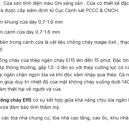
. Cửa sơn tĩnh điện màu Ghi sáng sần . Cửa có thiết kế đặ
và được cấp kiểm định từ Cục Cảnh sát PCCC & CNCH.
m khung cửa dày 0.7-1.6 mm
m cánh cửa dày 0.7-1.6 mm
u bên trong cánh cửa là vật liệu chống cháy magie ôxit , t
t)
ống cháy của thép ngăn cháy EI15 lên đến 15 phút. Đặc tín
hép thông thường, gấp 1.5 -3 lần so với thép cường lực có c
úp ngăn chặn ngọn lửa và khí độc xâm nhập qua thép. Cả n
n giúp duy trì nhiệt độ của mặt không cháy xuống dưới 1
ảm thiệt hại về người và của.
ống cháy EI15
có sự kết hợp giữa khả năng chịu lửa ngăn k
vừa đảm bảo tính thẩm mỹ.
 các tòa nhà chung cư, tòa nhà cao tầng, cao ốc, khu nhà