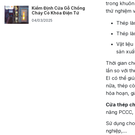
trong khuôn 
Kiểm Định Cửa Gỗ Chống
thử nghiệm 
Cháy Có Khóa Điện Tử
04/03/2025
Thép là
Thép là
Vật liệ
sản xuấ
Thời gian ch
lần so với t
EI có thể gi
nữa, thép cò
hỏa hoạn, gi
Cửa thép ch
năng PCCC, 
Sử dụng cho
nghiệp,…