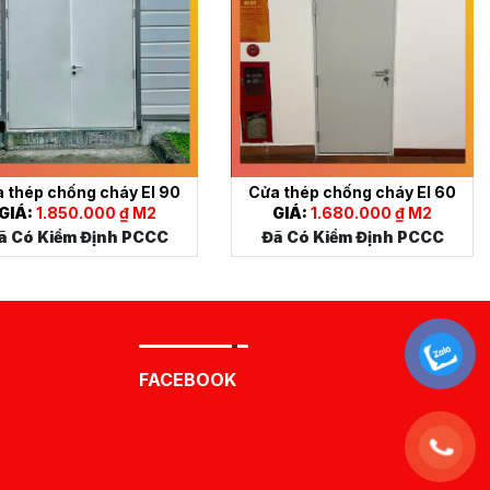
 thép chống cháy EI 90
Cửa thép chống cháy EI 60
GIÁ:
1.850.000 ₫ M2
GIÁ:
1.680.000 ₫ M2
ã Có Kiểm Định PCCC
Đã Có Kiểm Định PCCC
FACEBOOK