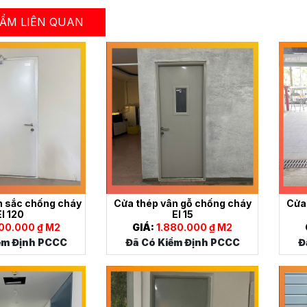
ẨM LIÊN QUAN
n sắc chống cháy
Cửa thép vân gỗ chống cháy
Cửa
EI 120
EI 15
00.000 ₫ M2
GIÁ:
1.880.000 ₫ M2
ểm Định PCCC
Đã Có Kiểm Định PCCC
Đ