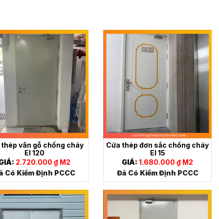
 thép vân gỗ chống cháy
Cửa thép đơn sắc chống cháy
EI 120
EI 15
GIÁ:
2.720.000 ₫ M2
GIÁ:
1.680.000 ₫ M2
ã Có Kiểm Định PCCC
Đã Có Kiểm Định PCCC