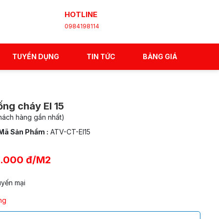
HOTLINE
0984198114
TUYỂN DỤNG
TIN TỨC
BẢNG GIÁ
ng cháy EI 15
khách hàng gần nhất)
Mã Sản Phẩm :
ATV-CT-EI15
0.000 đ/M2
uyến mại
ng