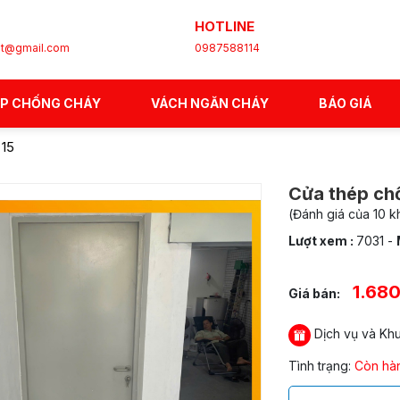
HOTLINE
et@gmail.com
0987588114
ÉP CHỐNG CHÁY
VÁCH NGĂN CHÁY
BÁO GIÁ
 15
Cửa thép chố
(Đánh giá của 10 
Lượt xem :
7031
-
1.68
Giá bán:
Dịch vụ và Kh
Tình trạng:
Còn hà