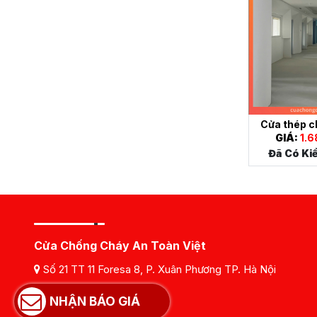
Cửa thép c
GIÁ:
1.6
Đã Có Ki
Cửa Chống Cháy An Toàn Việt
Số 21 TT 11 Foresa 8, P. Xuân Phương TP. Hà Nội
Hotline :
0984198114
NHẬN BÁO GIÁ