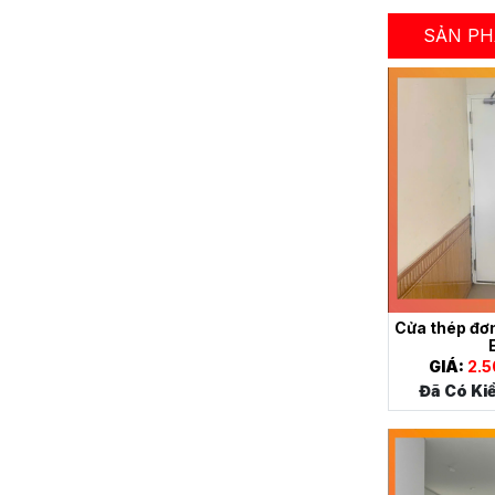
SẢN PH
Cửa thép đơ
GIÁ:
2.5
Đã Có Ki