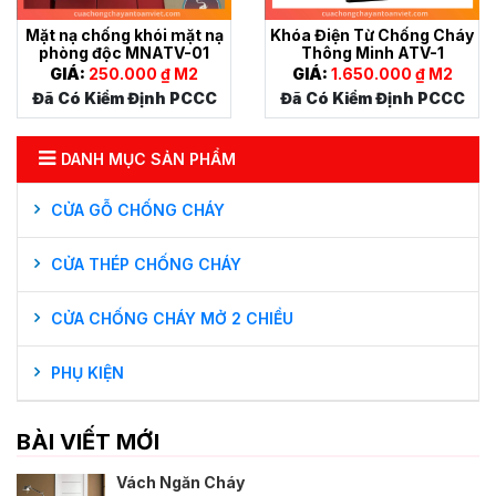
Mặt nạ chống khói mặt nạ
Khóa Điện Từ Chống Cháy
phòng độc MNATV-01
Thông Minh ATV-1
GIÁ:
250.000 ₫ M2
GIÁ:
1.650.000 ₫ M2
Đã Có Kiểm Định PCCC
Đã Có Kiểm Định PCCC
DANH MỤC SẢN PHẨM
CỬA GỖ CHỐNG CHÁY
CỬA THÉP CHỐNG CHÁY
CỬA CHỐNG CHÁY MỞ 2 CHIỀU
PHỤ KIỆN
BÀI VIẾT MỚI
Vách Ngăn Cháy